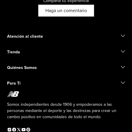
Comparta su experiencia
Haga un comentario
Atención al cliente
Contacto
Tienda
Iniciar una devolución
Seguimiento de su pedido
Buscar una tienda
Conviértete en miembro
Quiénes Somos
Tarjetas de regalo
Guía de tallas
Información de envío
Preguntas frecuentes
Nuestro Objetivo
Exclusiones de ventas
Para Ti
Liderazgo responsable
Uniformes personalizados
Fundación New Balance
Reconsidered
Descuentos especiales
Carreras
Envío de ideas
La PISTA en New Balance
Somos independientes desde 1906 y empoderamos a las
Programa de afiliados
Sala de prensa
personas mediante el deporte y las destrezas para crear un
Productos falsificados
Información sobre el plan médico
cambio positivo en comunidades de todo el mundo.
Declaración de accesibilidad