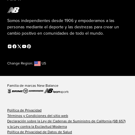
Liderazgo responsable
Uniformes personalizados
Fundación New Balance
Reconsidered
Descuentos especiales
Carreras
Envío de ideas
La PISTA en New Balance
Somos independientes desde 1906 y empoderamos a las
Programa de afiliados
Sala de prensa
personas mediante el deporte y las destrezas para crear un
Productos falsificados
Información sobre el plan médico
cambio positivo en comunidades de todo el mundo.
Declaración de accesibilidad
Change Region:
US
Familia de marcas New Balance
Política de Privacidad
Términos y Condiciones del sitio web
Declaración sobre la Ley de Cadenas de Suministro de California (SB 657)
y la Ley contra la Esclavitud Moderna
Política de Privacidad de Datos de Salud