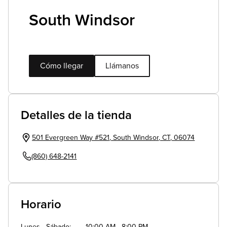
South Windsor
Cómo llegar
Llámanos
Detalles de la tienda
501 Evergreen Way #521
,
South Windsor
,
CT
,
06074
(860) 648-2141
Horario