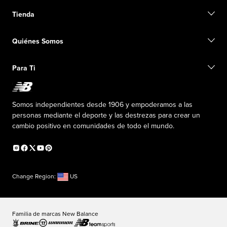
Contacto
Tienda
Iniciar una devolución
Seguimiento de su pedido
Buscar una tienda
Conviértete en miembro
Quiénes Somos
Tarjetas de regalo
Guía de tallas
Información de envío
Preguntas frecuentes
Nuestro Objetivo
Exclusiones de ventas
Para Ti
Liderazgo responsable
Uniformes personalizados
Fundación New Balance
Reconsidered
Descuentos especiales
Carreras
Envío de ideas
La PISTA en New Balance
Somos independientes desde 1906 y empoderamos a las
Programa de afiliados
Sala de prensa
personas mediante el deporte y las destrezas para crear un
Productos falsificados
Información sobre el plan médico
cambio positivo en comunidades de todo el mundo.
Declaración de accesibilidad
Change Region:
US
Familia de marcas New Balance