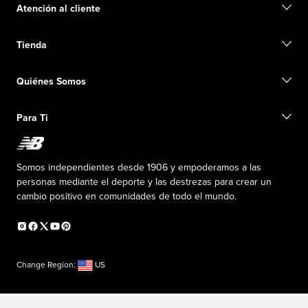
Atención al cliente
Contacto
Tienda
Iniciar una devolución
Seguimiento de su pedido
Buscar una tienda
Conviértete en miembro
Quiénes Somos
Tarjetas de regalo
Guía de tallas
Información de envío
Preguntas frecuentes
Nuestro Objetivo
Exclusiones de ventas
Para Ti
Liderazgo responsable
Uniformes personalizados
Fundación New Balance
Reconsidered
Descuentos especiales
Carreras
Envío de ideas
La PISTA en New Balance
Somos independientes desde 1906 y empoderamos a las
Programa de afiliados
Sala de prensa
personas mediante el deporte y las destrezas para crear un
Productos falsificados
Información sobre el plan médico
cambio positivo en comunidades de todo el mundo.
Declaración de accesibilidad
Change Region:
US