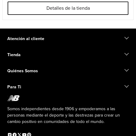
Detalles de la tienda
Atención al cliente
Contacto
Tienda
Iniciar una devolución
Seguimiento de su pedido
Buscar una tienda
Conviértete en miembro
Quiénes Somos
Tarjetas de regalo
Guía de tallas
Información de envío
Preguntas frecuentes
Nuestro Objetivo
Exclusiones de ventas
Para Ti
Liderazgo responsable
Uniformes personalizados
Fundación New Balance
Reconsidered
Descuentos especiales
Carreras
Envío de ideas
La PISTA en New Balance
Somos independientes desde 1906 y empoderamos a las
Programa de afiliados
Sala de prensa
personas mediante el deporte y las destrezas para crear un
Productos falsificados
Información sobre el plan médico
cambio positivo en comunidades de todo el mundo.
Declaración de accesibilidad