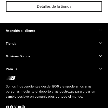
Detalles de la tienda
Atención al cliente
Contacto
Tienda
Iniciar una devolución
Seguimiento de su pedido
Buscar una tienda
Conviértete en miembro
Quiénes Somos
Tarjetas de regalo
Guía de tallas
Información de envío
Preguntas frecuentes
Nuestro Objetivo
Exclusiones de ventas
Para Ti
Liderazgo responsable
Uniformes personalizados
Fundación New Balance
Reconsidered
Descuentos especiales
Carreras
Envío de ideas
La PISTA en New Balance
Somos independientes desde 1906 y empoderamos a las
Programa de afiliados
Sala de prensa
personas mediante el deporte y las destrezas para crear un
Productos falsificados
Información sobre el plan médico
cambio positivo en comunidades de todo el mundo.
Declaración de accesibilidad