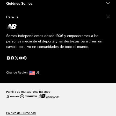
Conviértete en miembro
Quiénes Somos
Tarjetas de regalo
Guía de tallas
Información de envío
Preguntas frecuentes
Nuestro Objetivo
Exclusiones de ventas
Para Ti
Liderazgo responsable
Uniformes personalizados
Fundación New Balance
Reconsidered
Descuentos especiales
Carreras
Envío de ideas
La PISTA en New Balance
Somos independientes desde 1906 y empoderamos a las
Programa de afiliados
Sala de prensa
personas mediante el deporte y las destrezas para crear un
Productos falsificados
Información sobre el plan médico
cambio positivo en comunidades de todo el mundo.
Declaración de accesibilidad
Change Region:
US
Familia de marcas New Balance
Política de Privacidad