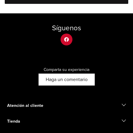
Síguenos
facebook
Comparta su experiencia
Haga un comentario
Atención al cliente
Contacto
Tienda
Iniciar una devolución
Seguimiento de su pedido
Buscar una tienda