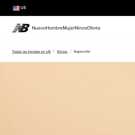
US
Nuevo
Hombre
Mujer
Ninos
Oferta
/
/
Todas las tiendas en US
Illinois
Naperville