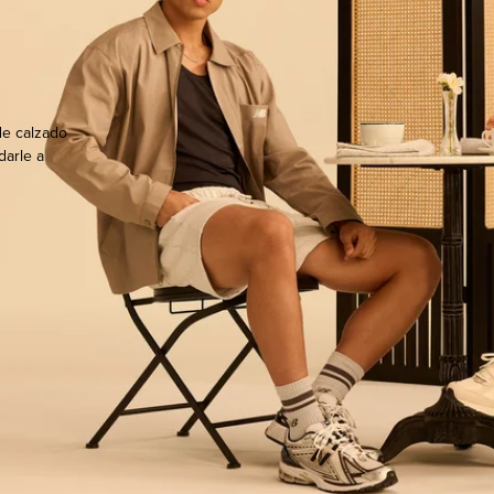
de calzado
darle a
ocate.