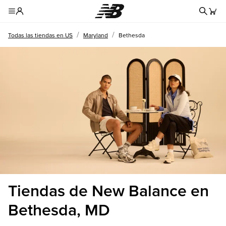
Formul
Toggle Header Menu
/
/
Todas las tiendas en US
Maryland
Bethesda
Tiendas de New Balance en
Bethesda, MD