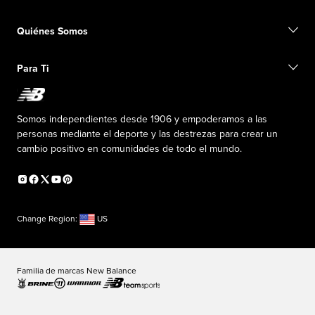
Seguimiento de su pedido
Buscar una tienda
Conviértete en miembro
Quiénes Somos
Tarjetas de regalo
Guía de tallas
Información de envío
Preguntas frecuentes
Nuestro Objetivo
Exclusiones de ventas
Para Ti
Liderazgo responsable
Uniformes personalizados
Fundación New Balance
Reconsidered
Descuentos especiales
Carreras
Envío de ideas
La PISTA en New Balance
Somos independientes desde 1906 y empoderamos a las
Programa de afiliados
Sala de prensa
personas mediante el deporte y las destrezas para crear un
Productos falsificados
Información sobre el plan médico
cambio positivo en comunidades de todo el mundo.
Declaración de accesibilidad
Change Region:
US
Familia de marcas New Balance