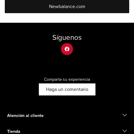
Newbalance.com
Síguenos
facebook
Comparta su experiencia
Haga un comentario
Atención al cliente
Contacto
Tienda
Iniciar una devolución