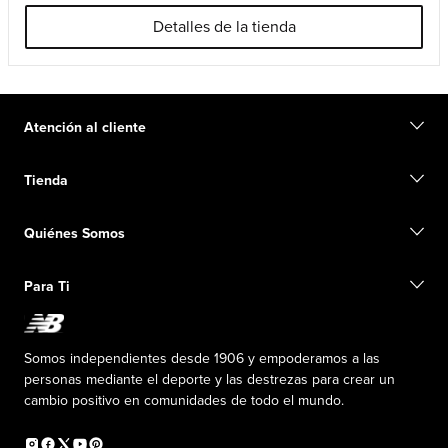
Detalles de la tienda
Atención al cliente
Contacto
Tienda
Iniciar una devolución
Seguimiento de su pedido
Buscar una tienda
Conviértete en miembro
Quiénes Somos
Tarjetas de regalo
Guía de tallas
Información de envío
Preguntas frecuentes
Nuestro Objetivo
Exclusiones de ventas
Para Ti
Liderazgo responsable
Uniformes personalizados
Fundación New Balance
Reconsidered
Descuentos especiales
Carreras
Envío de ideas
La PISTA en New Balance
Somos independientes desde 1906 y empoderamos a las
Programa de afiliados
Sala de prensa
personas mediante el deporte y las destrezas para crear un
Productos falsificados
Información sobre el plan médico
cambio positivo en comunidades de todo el mundo.
Declaración de accesibilidad