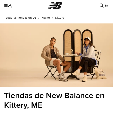
Formul
Toggle Header Menu
/
/
Todas las tiendas en US
Maine
Kittery
Tiendas de New Balance en
Kittery, ME