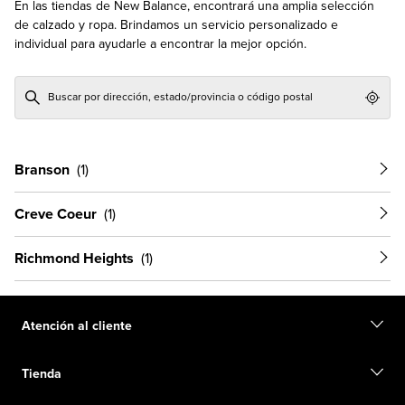
En las tiendas de New Balance, encontrará una amplia selección
de calzado y ropa. Brindamos un servicio personalizado e
individual para ayudarle a encontrar la mejor opción.
Geol
Branson
Creve Coeur
Richmond Heights
Atención al cliente
Contacto
Tienda
Iniciar una devolución
Seguimiento de su pedido