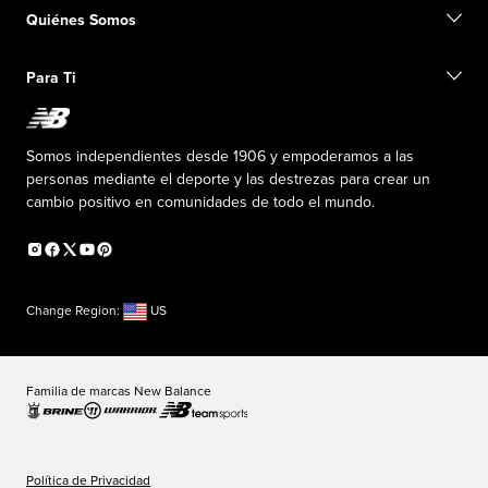
Buscar una tienda
Conviértete en miembro
Quiénes Somos
Tarjetas de regalo
Guía de tallas
Información de envío
Preguntas frecuentes
Nuestro Objetivo
Exclusiones de ventas
Para Ti
Liderazgo responsable
Uniformes personalizados
Fundación New Balance
Reconsidered
Descuentos especiales
Carreras
Envío de ideas
La PISTA en New Balance
Somos independientes desde 1906 y empoderamos a las
Programa de afiliados
Sala de prensa
personas mediante el deporte y las destrezas para crear un
Productos falsificados
Información sobre el plan médico
cambio positivo en comunidades de todo el mundo.
Declaración de accesibilidad
Change Region:
US
Familia de marcas New Balance
Política de Privacidad