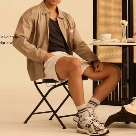
de calzado
darle a
ocate.