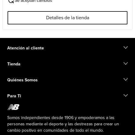
Se aceptan cambios
Detalles de la tienda
Atención al cliente
Contacto
Tienda
Iniciar una devolución
Seguimiento de su pedido
Buscar una tienda
Conviértete en miembro
Quiénes Somos
Tarjetas de regalo
Guía de tallas
Información de envío
Preguntas frecuentes
Nuestro Objetivo
Exclusiones de ventas
Para Ti
Liderazgo responsable
Uniformes personalizados
Fundación New Balance
Reconsidered
Descuentos especiales
Carreras
Envío de ideas
La PISTA en New Balance
Somos independientes desde 1906 y empoderamos a las
Programa de afiliados
Sala de prensa
personas mediante el deporte y las destrezas para crear un
Productos falsificados
Información sobre el plan médico
cambio positivo en comunidades de todo el mundo.
Declaración de accesibilidad