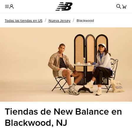
Formul
Toggle Header Menu
/
/
Todas las tiendas en US
Nueva Jersey
Blackwood
Tiendas de New Balance en
Blackwood, NJ