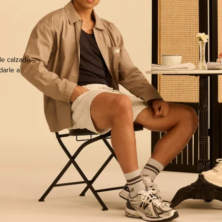
de calzado
darle a
ocate.