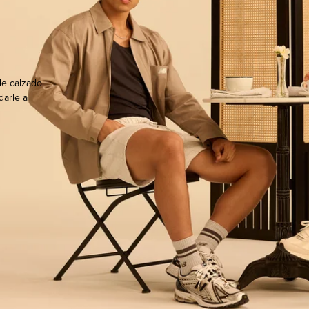
de calzado
darle a
ocate.