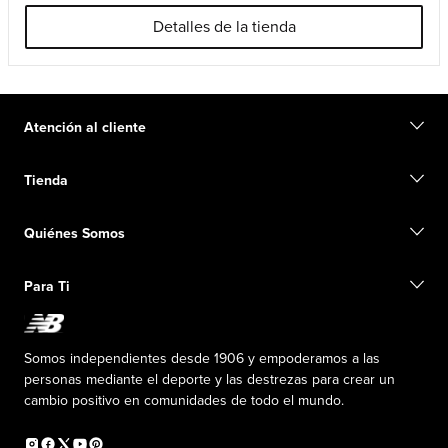
Detalles de la tienda
Atención al cliente
Contacto
Tienda
Iniciar una devolución
Seguimiento de su pedido
Buscar una tienda
Conviértete en miembro
Quiénes Somos
Tarjetas de regalo
Guía de tallas
Información de envío
Preguntas frecuentes
Nuestro Objetivo
Exclusiones de ventas
Para Ti
Liderazgo responsable
Uniformes personalizados
Fundación New Balance
Reconsidered
Descuentos especiales
Carreras
Envío de ideas
La PISTA en New Balance
Somos independientes desde 1906 y empoderamos a las
Programa de afiliados
Sala de prensa
personas mediante el deporte y las destrezas para crear un
Productos falsificados
Información sobre el plan médico
cambio positivo en comunidades de todo el mundo.
Declaración de accesibilidad