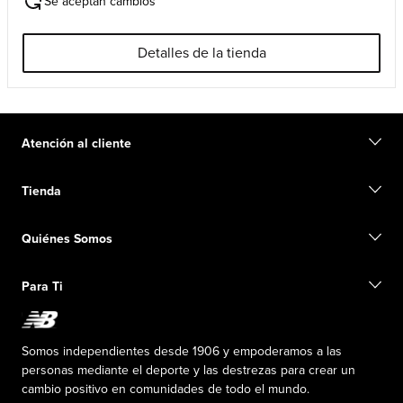
Se aceptan cambios
Detalles de la tienda
Atención al cliente
Contacto
Tienda
Iniciar una devolución
Seguimiento de su pedido
Buscar una tienda
Conviértete en miembro
Quiénes Somos
Tarjetas de regalo
Guía de tallas
Información de envío
Preguntas frecuentes
Nuestro Objetivo
Exclusiones de ventas
Para Ti
Liderazgo responsable
Uniformes personalizados
Fundación New Balance
Reconsidered
Descuentos especiales
Carreras
Envío de ideas
La PISTA en New Balance
Somos independientes desde 1906 y empoderamos a las
Programa de afiliados
Sala de prensa
personas mediante el deporte y las destrezas para crear un
Productos falsificados
Información sobre el plan médico
cambio positivo en comunidades de todo el mundo.
Declaración de accesibilidad