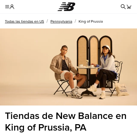
Formul
Toggle Header Menu
/
/
Todas las tiendas en US
Pennsylvania
King of Prussia
Tiendas de New Balance en
King of Prussia, PA