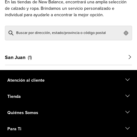
En las tiendas de New Balance, encontrará una amplia selección
de calzado y ropa. Brindamos un servicio personalizado e
individual para ayudarle a encontrar la mejor opción.
Geol
San Juan
Atención al cliente
Contacto
Tienda
Iniciar una devolución
Seguimiento de su pedido
Buscar una tienda
Conviértete en miembro
Quiénes Somos
Tarjetas de regalo
Guía de tallas
Información de envío
Preguntas frecuentes
Nuestro Objetivo
Exclusiones de ventas
Para Ti
Liderazgo responsable
Uniformes personalizados