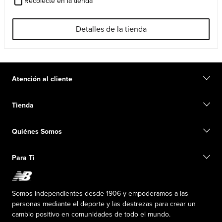
Recolecte en la tienda
Detalles de la tienda
Atención al cliente
Contacto
Tienda
Iniciar una devolución
Seguimiento de su pedido
Buscar una tienda
Conviértete en miembro
Quiénes Somos
Tarjetas de regalo
Guía de tallas
Información de envío
Preguntas frecuentes
Nuestro Objetivo
Exclusiones de ventas
Para Ti
Liderazgo responsable
Uniformes personalizados
Fundación New Balance
Reconsidered
Descuentos especiales
Carreras
Envío de ideas
La PISTA en New Balance
Somos independientes desde 1906 y empoderamos a las
Programa de afiliados
Sala de prensa
personas mediante el deporte y las destrezas para crear un
Productos falsificados
Información sobre el plan médico
cambio positivo en comunidades de todo el mundo.
Declaración de accesibilidad