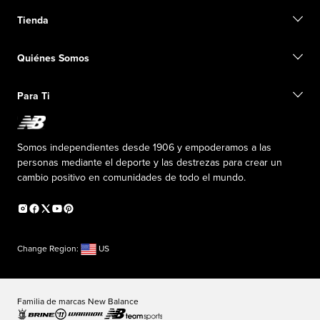
Contacto
Tienda
Iniciar una devolución
Seguimiento de su pedido
Buscar una tienda
Conviértete en miembro
Quiénes Somos
Tarjetas de regalo
Guía de tallas
Información de envío
Preguntas frecuentes
Nuestro Objetivo
Exclusiones de ventas
Para Ti
Liderazgo responsable
Uniformes personalizados
Fundación New Balance
Reconsidered
Descuentos especiales
Carreras
Envío de ideas
La PISTA en New Balance
Somos independientes desde 1906 y empoderamos a las
Programa de afiliados
Sala de prensa
personas mediante el deporte y las destrezas para crear un
Productos falsificados
Información sobre el plan médico
cambio positivo en comunidades de todo el mundo.
Declaración de accesibilidad
Change Region:
US
Familia de marcas New Balance