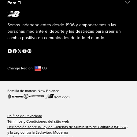
Exclusiones de ventas
Para Ti
Liderazgo responsable
Uniformes personalizados
Fundación New Balance
Reconsidered
Descuentos especiales
Carreras
Envío de ideas
La PISTA en New Balance
Somos independientes desde 1906 y empoderamos a las
Programa de afiliados
Sala de prensa
personas mediante el deporte y las destrezas para crear un
Productos falsificados
Información sobre el plan médico
cambio positivo en comunidades de todo el mundo.
Declaración de accesibilidad
Change Region:
US
Familia de marcas New Balance
Política de Privacidad
Términos y Condiciones del sitio web
Declaración sobre la Ley de Cadenas de Suministro de California (SB 657)
y la Ley contra la Esclavitud Moderna