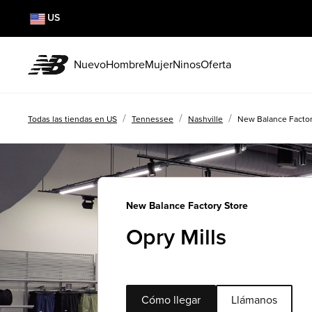
US
Nuevo
Hombre
Mujer
Ninos
Oferta
/
/
/
Todas las tiendas en US
Tennessee
Nashville
New Balance Factor
New Balance Factory Store
Opry Mills
Cómo llegar
Llámanos