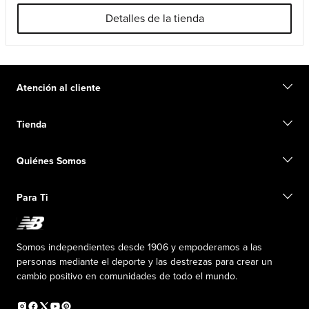
Detalles de la tienda
Atención al cliente
Contacto
Tienda
Iniciar una devolución
Seguimiento de su pedido
Buscar una tienda
Conviértete en miembro
Quiénes Somos
Tarjetas de regalo
Guía de tallas
Información de envío
Preguntas frecuentes
Nuestro Objetivo
Exclusiones de ventas
Para Ti
Liderazgo responsable
Uniformes personalizados
Fundación New Balance
Reconsidered
Descuentos especiales
Carreras
Envío de ideas
La PISTA en New Balance
Somos independientes desde 1906 y empoderamos a las
Programa de afiliados
Sala de prensa
personas mediante el deporte y las destrezas para crear un
Productos falsificados
Información sobre el plan médico
cambio positivo en comunidades de todo el mundo.
Declaración de accesibilidad