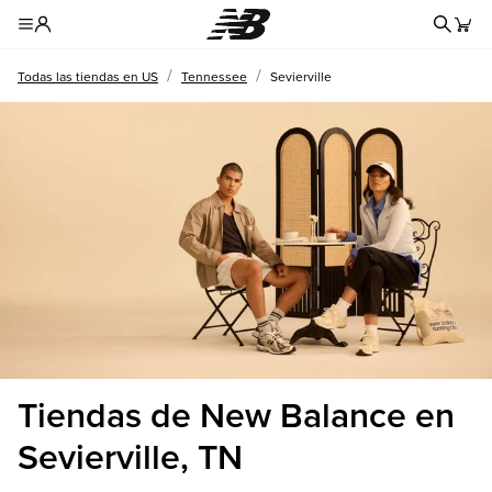
Formul
Toggle Header Menu
/
/
Todas las tiendas en US
Tennessee
Sevierville
Tiendas de New Balance en
Sevierville, TN