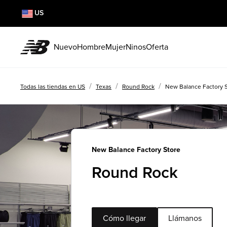
US
Nuevo
Hombre
Mujer
Ninos
Oferta
/
/
/
Todas las tiendas en US
Texas
Round Rock
New Balance Factory 
New Balance Factory Store
Round Rock
Cómo llegar
Llámanos