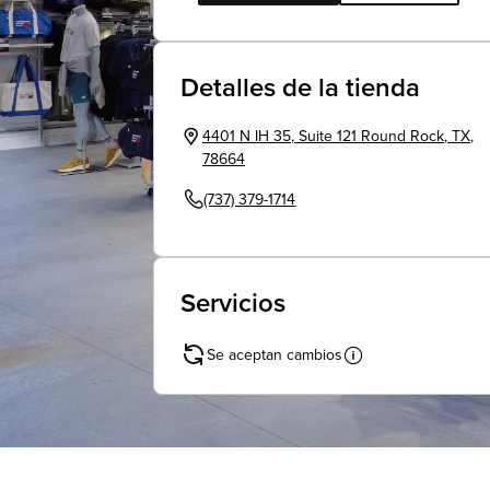
Detalles de la tienda
4401 N IH 35
,
Suite 121
Round Rock
,
TX
,
78664
(737) 379-1714
Servicios
Se aceptan cambios