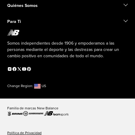
Buscar una tienda
Conviértete en miembro
Quiénes Somos
Tarjetas de regalo
Guía de tallas
Información de envío
Preguntas frecuentes
Nuestro Objetivo
Exclusiones de ventas
Para Ti
Liderazgo responsable
Uniformes personalizados
Fundación New Balance
Reconsidered
Descuentos especiales
Carreras
Envío de ideas
La PISTA en New Balance
Somos independientes desde 1906 y empoderamos a las
Programa de afiliados
Sala de prensa
personas mediante el deporte y las destrezas para crear un
Productos falsificados
Información sobre el plan médico
cambio positivo en comunidades de todo el mundo.
Declaración de accesibilidad
Change Region:
US
Familia de marcas New Balance
Política de Privacidad