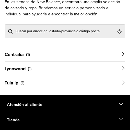
En las tiendas de New Balance, encontrará una amplia selección
de calzado y ropa. Brindamos un servicio personalizado e
individual para ayudarle a encontrar la mejor opción.
Geol
Centralia
Lynnwood
Tulalip
Atención al cliente
Contacto
Tienda
Iniciar una devolución
Seguimiento de su pedido