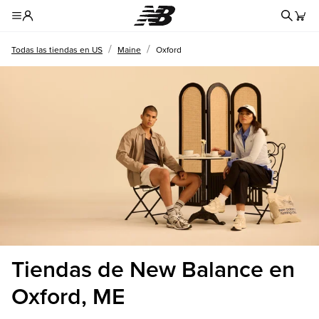
Formul
Toggle Header Menu
/
/
Todas las tiendas en US
Maine
Oxford
Tiendas de New Balance en
Oxford, ME