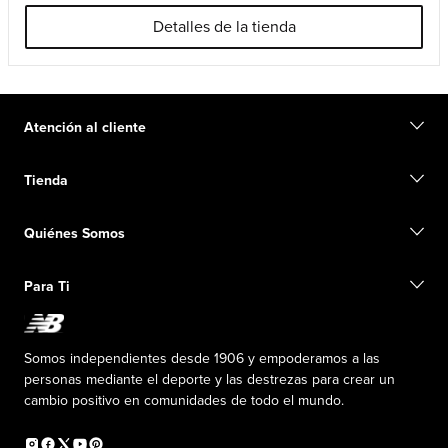
Detalles de la tienda
Atención al cliente
Contacto
Tienda
Iniciar una devolución
Seguimiento de su pedido
Buscar una tienda
Conviértete en miembro
Quiénes Somos
Tarjetas de regalo
Guía de tallas
Información de envío
Preguntas frecuentes
Nuestro Objetivo
Exclusiones de ventas
Para Ti
Liderazgo responsable
Uniformes personalizados
Fundación New Balance
Reconsidered
Descuentos especiales
Carreras
Envío de ideas
La PISTA en New Balance
Somos independientes desde 1906 y empoderamos a las
Programa de afiliados
Sala de prensa
personas mediante el deporte y las destrezas para crear un
Productos falsificados
Información sobre el plan médico
cambio positivo en comunidades de todo el mundo.
Declaración de accesibilidad