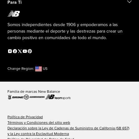
Exclusiones de ventas
Para Ti
Liderazgo responsable
Uniformes personalizados
Fundación New Balance
Reconsidered
Descuentos especiales
Carreras
Envío de ideas
La PISTA en New Balance
Somos independientes desde 1906 y empoderamos a las
Programa de afiliados
Sala de prensa
personas mediante el deporte y las destrezas para crear un
Productos falsificados
Información sobre el plan médico
cambio positivo en comunidades de todo el mundo.
Declaración de accesibilidad
Change Region:
US
Familia de marcas New Balance
Política de Privacidad
Términos y Condiciones del sitio web
Declaración sobre la Ley de Cadenas de Suministro de California (SB 657)
y la Ley contra la Esclavitud Moderna