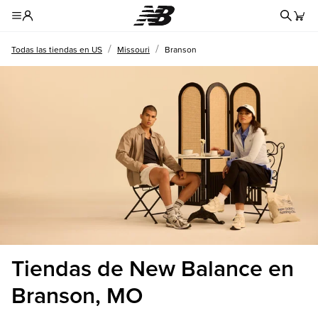
Formul
Toggle Header Menu
/
/
Todas las tiendas en US
Missouri
Branson
Tiendas de New Balance en
Branson, MO