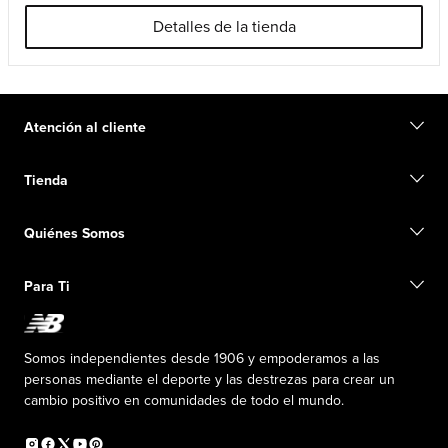
Detalles de la tienda
Atención al cliente
Contacto
Tienda
Iniciar una devolución
Seguimiento de su pedido
Buscar una tienda
Conviértete en miembro
Quiénes Somos
Tarjetas de regalo
Guía de tallas
Información de envío
Preguntas frecuentes
Nuestro Objetivo
Exclusiones de ventas
Para Ti
Liderazgo responsable
Uniformes personalizados
Fundación New Balance
Reconsidered
Descuentos especiales
Carreras
Envío de ideas
La PISTA en New Balance
Somos independientes desde 1906 y empoderamos a las
Programa de afiliados
Sala de prensa
personas mediante el deporte y las destrezas para crear un
Productos falsificados
Información sobre el plan médico
cambio positivo en comunidades de todo el mundo.
Declaración de accesibilidad