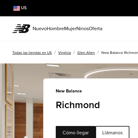
US
Nuevo
Hombre
Mujer
Ninos
Oferta
/
/
/
Todas las tiendas en US
Virginia
Glen Allen
New Balance Richmo
New Balance
Richmond
Cómo llegar
Llámanos